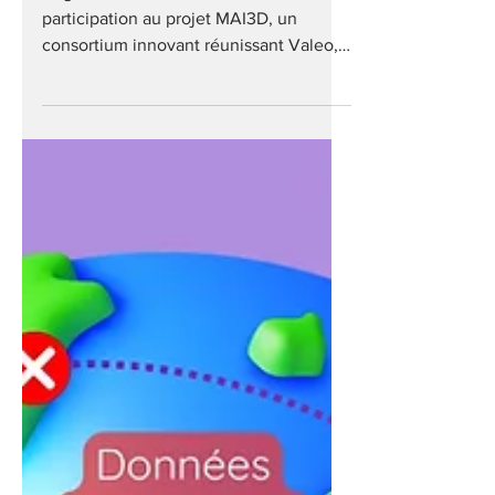
conception mécanique
BrightClue est fier d’annoncer sa
participation au projet MAI3D, un
consortium innovant réunissant Valeo,
Dessia Technologies, et Arts et Métiers
ParisTech (ENSAM), avec le soutien du
programme France 2030 porté par
Bpifrance.