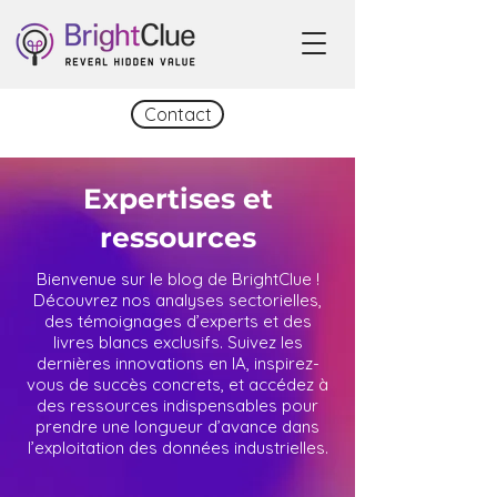
Contact
Expertises et
ressources
Bienvenue sur le blog de BrightClue !
Découvrez nos analyses sectorielles,
des témoignages d’experts et des
livres blancs exclusifs. Suivez les
dernières innovations en IA, inspirez-
vous de succès concrets, et accédez à
des ressources indispensables pour
prendre une longueur d’avance dans
l’exploitation des données industrielles.