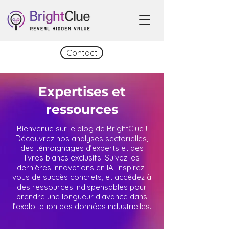
Contact
Expertises et
ressources
Bienvenue sur le blog de BrightClue !
Découvrez nos analyses sectorielles,
des témoignages d’experts et des
livres blancs exclusifs. Suivez les
dernières innovations en IA, inspirez-
vous de succès concrets, et accédez à
des ressources indispensables pour
prendre une longueur d’avance dans
l’exploitation des données industrielles.