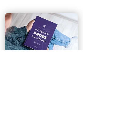
Télécharger
Guide pratique : intégrer
PROBE en 6 étapes
Les données d'ingénierie et 3D sont
cruciales pour le développement
de produits, y accéder rapidement
et efficacement est donc vital.
Découvrez comment PROBE, la