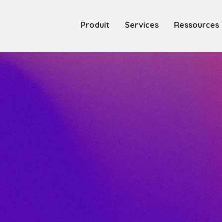
Produit
Services
Ressources
telligence Artifi
révéler le poten
données industri