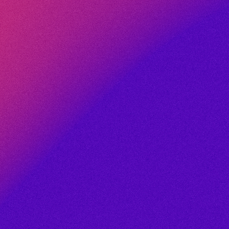
bricants de
réduire les
 d’accélérer
hé.
Nos modèles d’IA
echniques volumineuses
omme les données 3D et
poids, matériau,
ise les conceptions
plus légères et solides,
n réussie dès le
ement des données, les
i développer des
robustes et
tant réactives face aux
aux attentes des