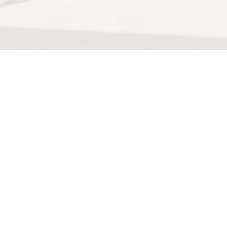
rication
IA
e l’efficacité, la
ontrôle qualité et en
tage concurrentiel
pour l’industrie.