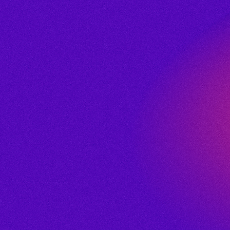
leurs processus
améliorent ain
des produits et accélèrent leurs
améliorez
performances et la synergie qual
Lire l’article