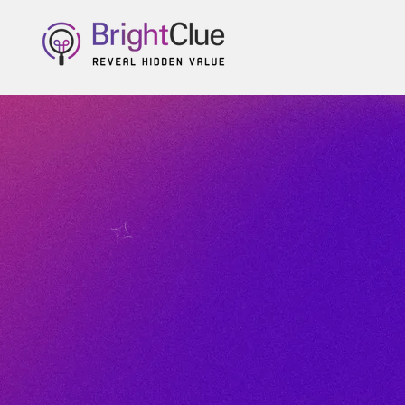
L'In
pour 
vos 