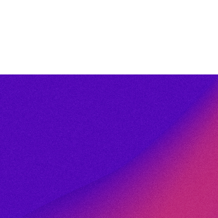
strie :
Automobile
os
Dans un secteur en évoluti
automobile doit répondre
performance et de sécurit