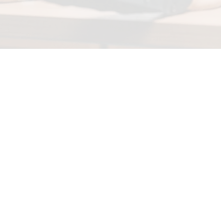
ez vos procédés de fab
râce à nos modèles d'
ielle révolutionne la fabrication industrielle. Elle
encourag
tion
. En optimisant vos conceptions, en améliorant le c
elle propulse votre production. Cela vous offre un
avan
ez les avantages des modèles d’Intelligence Artificielle 