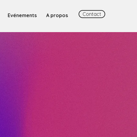
Contact
Evénements
A propos
cielle
tiel de
elles