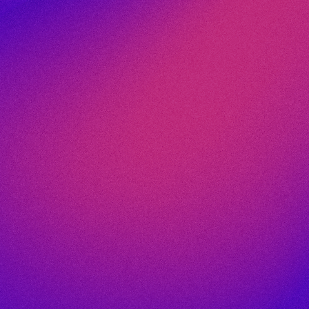
BrightClue permet aux fa
cycles de conception et
l’innovation sur le marc
exploitent des données t
et souvent dispersées, c
les informations métiers (
optimiser
épaisseur, etc.). L’IA
optim
si la qualité
pour obtenir des pièces 
 innovations
favorisant une conceptio
 vos
départ.
ité-coût-délai
En intégrant l’IA au trait
entreprises peuvent auss
procédés de fabrication 
économiques, tout en res
évolutions du marché et 
consommateurs.