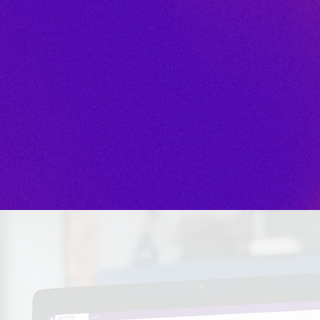
erformance industrielle grâce à nos modèl
ur l’industrie, transformant vos connaissan
productivité.