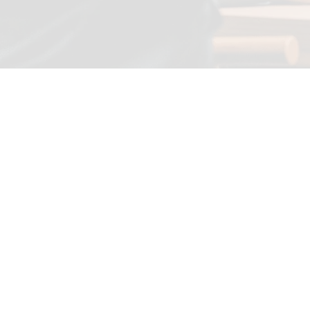
Optimis
g
L’intelligence artific
précision et l’innova
réduisant les coûts, 
inégalé
. Découvr