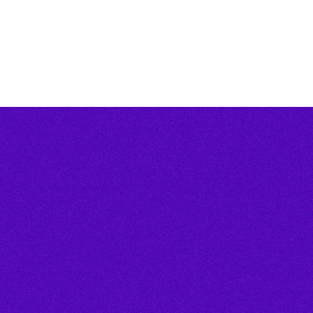
L'IA pour l'indu
la réponse à v
défis